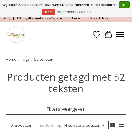
Wij slaan cookies op om onze website te verbeteren. Is dat akkoord?
Ja
Nee
Meer over cookies »
Magische Conceptstore, Edelstenen & Spirituele winkel | Gratis verzending >
€35,- | 100 Loyalty punten is € 5,- korting | Levertijd 1-2 werkdagen
Verlanglijst
Winkelwa
Home
/
Tags
/
52 teksten
Producten getagd met 52
teksten
Filters weergeven
0 producten
Sorteren op
Nieuwste producten