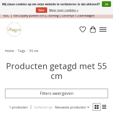
Wij slaan cookies op om onze website te verbeteren. Is dat akkoord?
Ja
Nee
Meer over cookies »
Magische Conceptstore, Edelstenen & Spirituele winkel | Gratis verzending >
€35,- | 100 Loyalty punten is € 5,- korting | Levertijd 1-2 werkdagen
Verlanglijst
Winkelwa
Home
/
Tags
/
55 cm
Producten getagd met 55
cm
Filters weergeven
1 producten
Sorteren op
Nieuwste producten