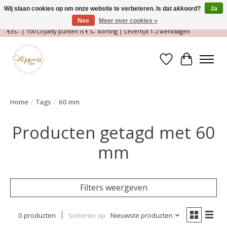
Wij slaan cookies op om onze website te verbeteren. Is dat akkoord?
Ja
Nee
Meer over cookies »
Magische Conceptstore, Edelstenen & Spirituele winkel | Gratis verzending >
€35,- | 100 Loyalty punten is € 5,- korting | Levertijd 1-2 werkdagen
Verlanglijst
Winkelwa
Home
/
Tags
/
60 mm
Producten getagd met 60
mm
Filters weergeven
0 producten
Sorteren op
Nieuwste producten