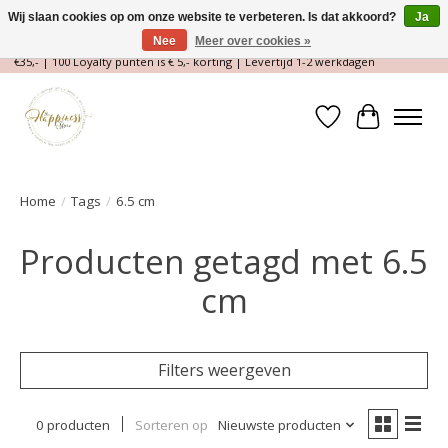
Wij slaan cookies op om onze website te verbeteren. Is dat akkoord?
Ja
Nee
Meer over cookies »
Magische Conceptstore, Edelstenen & Spirituele winkel | Gratis verzending >
€35,- | 100 Loyalty punten is € 5,- korting | Levertijd 1-2 werkdagen
Verlanglijst
Winkelwa
Home
/
Tags
/
6.5 cm
Producten getagd met 6.5
cm
Filters weergeven
0 producten
Sorteren op
Nieuwste producten