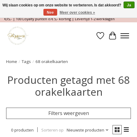
Wij slaan cookies op om onze website te verbeteren. Is dat akkoord?
Ja
Nee
Meer over cookies »
Magische Conceptstore, Edelstenen & Spirituele winkel | Gratis verzending >
€35,- | 100 Loyalty punten is € 5,- korting | Levertijd 1-2 werkdagen
Verlanglijst
Winkelwa
Home
/
Tags
/
68 orakelkaarten
Producten getagd met 68
orakelkaarten
Filters weergeven
0 producten
Sorteren op
Nieuwste producten