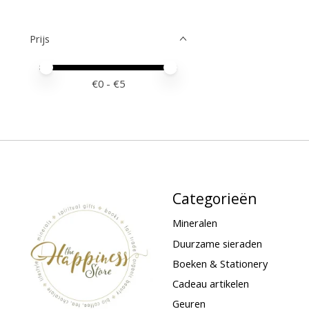
Prijs
Minimale prijswaarde
Price maximum value
€
0
- €
5
Categorieën
Mineralen
Duurzame sieraden
Boeken & Stationery
Cadeau artikelen
Geuren