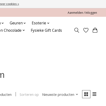
over cookies »
Aanmelden / Inloggen
n
Geuren
Esoterie
en Chocolade
Fysieke Gift Cards
cm
Sorteren op
Nieuwste producten
oducten