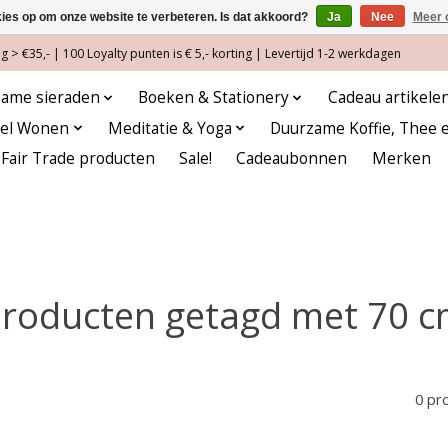
kies op om onze website te verbeteren. Is dat akkoord?
Ja
Nee
Meer 
 > €35,- | 100 Loyalty punten is € 5,- korting | Levertijd 1-2 werkdagen
ame sieraden
Boeken & Stationery
Cadeau artikele
eel Wonen
Meditatie & Yoga
Duurzame Koffie, Thee 
Fair Trade producten
Sale!
Cadeaubonnen
Merken
roducten getagd met 70 
0 pr