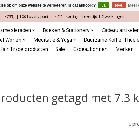
kies op om onze website te verbeteren. Is dat akkoord?
Ja
Nee
Meer 
 > €35,- | 100 Loyalty punten is € 5,- korting | Levertijd 1-2 werkdagen
ame sieraden
Boeken & Stationery
Cadeau artikele
eel Wonen
Meditatie & Yoga
Duurzame Koffie, Thee 
Fair Trade producten
Sale!
Cadeaubonnen
Merken
roducten getagd met 7.3 
0 pr