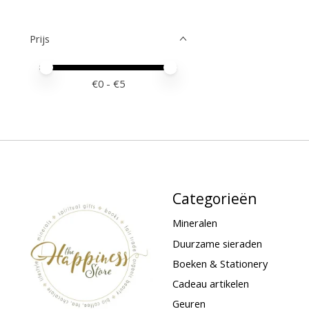
Prijs
Minimale prijswaarde
Price maximum value
€
0
- €
5
Categorieën
Mineralen
Duurzame sieraden
Boeken & Stationery
Cadeau artikelen
Geuren