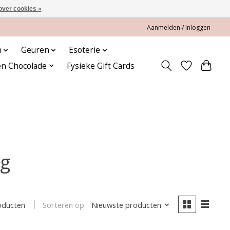
over cookies »
Aanmelden / Inloggen
n
Geuren
Esoterie
en Chocolade
Fysieke Gift Cards
kg
Sorteren op
Nieuwste producten
oducten