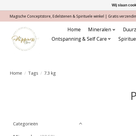
Wij slaan coo
Magische Conceptstore, Edelstenen & Spirituele winkel | Gratis verzending
Home
Mineralen
Duurz
Ontspanning & Self Care
Spiritu
Home
/
Tags
/
7.3 kg
P
Categorieën