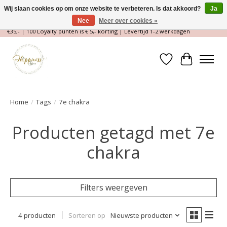
Wij slaan cookies op om onze website te verbeteren. Is dat akkoord?
Ja
Nee
Meer over cookies »
Magische Conceptstore, Edelstenen & Spirituele winkel | Gratis verzending >
€35,- | 100 Loyalty punten is € 5,- korting | Levertijd 1-2 werkdagen
Verlanglijst
Winkelwa
Home
/
Tags
/
7e chakra
Producten getagd met 7e
chakra
Filters weergeven
4 producten
Sorteren op
Nieuwste producten