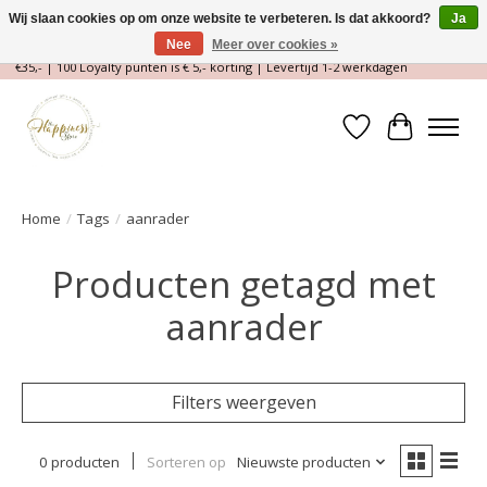
Wij slaan cookies op om onze website te verbeteren. Is dat akkoord?
Ja
Nee
Meer over cookies »
Magische Conceptstore, Edelstenen & Spirituele winkel | Gratis verzending >
€35,- | 100 Loyalty punten is € 5,- korting | Levertijd 1-2 werkdagen
Verlanglijst
Winkelwa
Home
/
Tags
/
aanrader
Producten getagd met
aanrader
Filters weergeven
0 producten
Sorteren op
Nieuwste producten