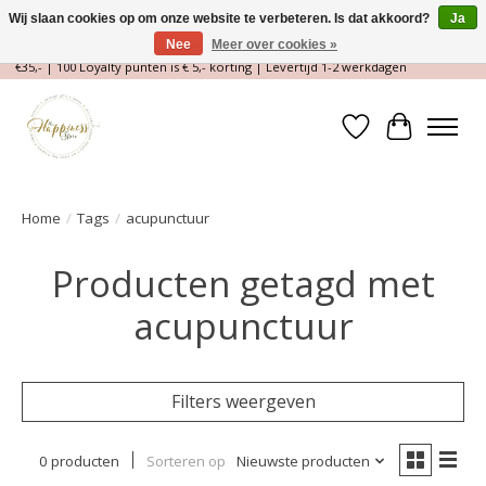
Wij slaan cookies op om onze website te verbeteren. Is dat akkoord?
Ja
Nee
Meer over cookies »
Magische Conceptstore, Edelstenen & Spirituele winkel | Gratis verzending >
€35,- | 100 Loyalty punten is € 5,- korting | Levertijd 1-2 werkdagen
Verlanglijst
Winkelwa
Home
/
Tags
/
acupunctuur
Producten getagd met
acupunctuur
Filters weergeven
0 producten
Sorteren op
Nieuwste producten