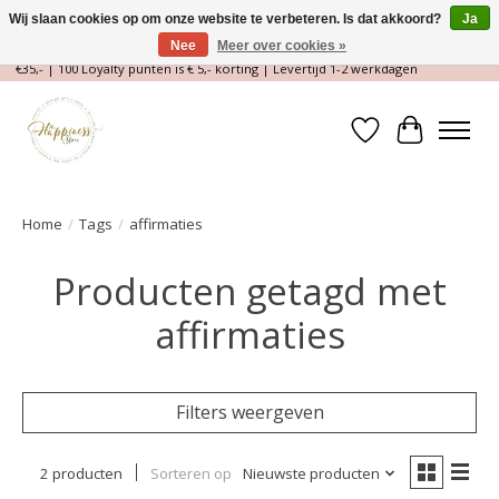
Wij slaan cookies op om onze website te verbeteren. Is dat akkoord?
Ja
Nee
Meer over cookies »
Magische Conceptstore, Edelstenen & Spirituele winkel | Gratis verzending >
€35,- | 100 Loyalty punten is € 5,- korting | Levertijd 1-2 werkdagen
Verlanglijst
Winkelwa
Home
/
Tags
/
affirmaties
Producten getagd met
affirmaties
Filters weergeven
2 producten
Sorteren op
Nieuwste producten