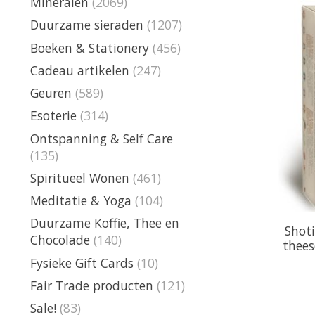
Mineralen
(2069)
Duurzame sieraden
(1207)
Boeken & Stationery
(456)
Cadeau artikelen
(247)
Geuren
(589)
Esoterie
(314)
Ontspanning & Self Care
(135)
Spiritueel Wonen
(461)
Meditatie & Yoga
(104)
Duurzame Koffie, Thee en
Shot
Chocolade
(140)
thees
Fysieke Gift Cards
(10)
Fair Trade producten
(121)
Sale!
(83)