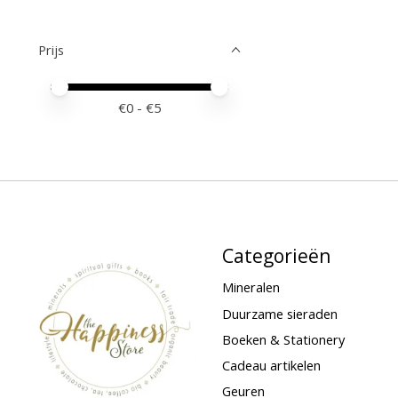
Prijs
Minimale prijswaarde
Price maximum value
€
0
- €
5
Categorieën
Mineralen
Duurzame sieraden
Boeken & Stationery
Cadeau artikelen
Geuren