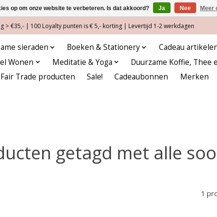
kies op om onze website te verbeteren. Is dat akkoord?
Ja
Nee
Meer 
 > €35,- | 100 Loyalty punten is € 5,- korting | Levertijd 1-2 werkdagen
ame sieraden
Boeken & Stationery
Cadeau artikele
eel Wonen
Meditatie & Yoga
Duurzame Koffie, Thee 
Fair Trade producten
Sale!
Cadeaubonnen
Merken
ducten getagd met alle soo
1 pr