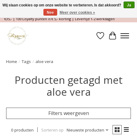
Wij slaan cookies op om onze website te verbeteren. Is dat akkoord?
Ja
Nee
Meer over cookies »
Magische Conceptstore, Edelstenen & Spirituele winkel | Gratis verzending >
€35,- | 100 Loyalty punten is € 5,- korting | Levertijd 1-2 werkdagen
Verlanglijst
Winkelwa
Home
/
Tags
/
aloe vera
Producten getagd met
aloe vera
Filters weergeven
0 producten
Sorteren op
Nieuwste producten