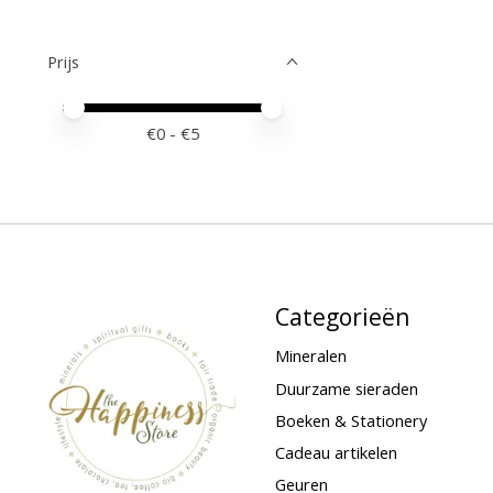
Prijs
Minimale prijswaarde
Price maximum value
€
0
- €
5
Categorieën
Mineralen
Duurzame sieraden
Boeken & Stationery
Cadeau artikelen
Geuren