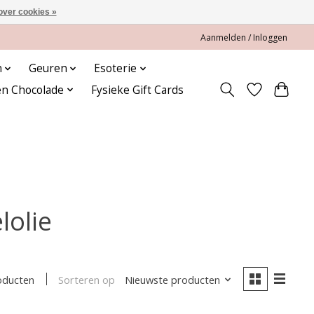
over cookies »
Aanmelden / Inloggen
n
Geuren
Esoterie
en Chocolade
Fysieke Gift Cards
olie
Sorteren op
Nieuwste producten
oducten