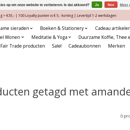
kies op om onze website te verbeteren. Is dat akkoord?
Ja
Nee
Meer 
 > €35,- | 100 Loyalty punten is € 5,- korting | Levertijd 1-2 werkdagen
ame sieraden
Boeken & Stationery
Cadeau artikele
eel Wonen
Meditatie & Yoga
Duurzame Koffie, Thee 
Fair Trade producten
Sale!
Cadeaubonnen
Merken
ducten getagd met amandel
0 pr