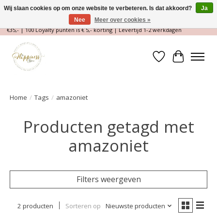
Wij slaan cookies op om onze website te verbeteren. Is dat akkoord?
Ja
Nee
Meer over cookies »
Magische Conceptstore, Edelstenen & Spirituele winkel | Gratis verzending >
€35,- | 100 Loyalty punten is € 5,- korting | Levertijd 1-2 werkdagen
Verlanglijst
Winkelwa
Home
/
Tags
/
amazoniet
Producten getagd met
amazoniet
Filters weergeven
2 producten
Sorteren op
Nieuwste producten