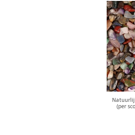
Natuurli
(per sc