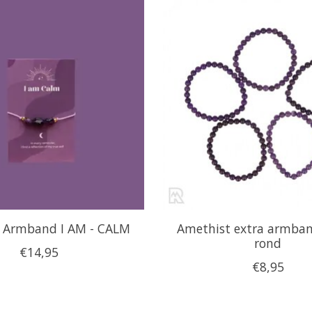
 Armband I AM - CALM
Amethist extra armba
rond
€14,95
€8,95