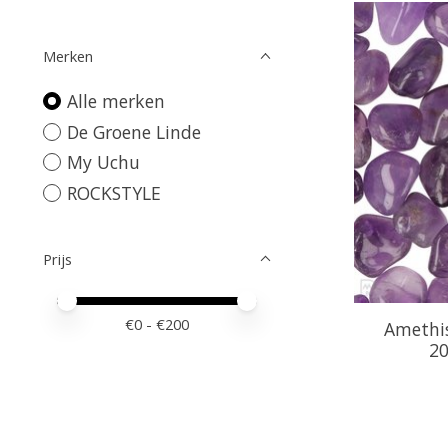
Merken
Alle merken
De Groene Linde
My Uchu
ROCKSTYLE
Prijs
Minimale prijswaarde
Price maximum value
€
0
- €
200
Amethi
20