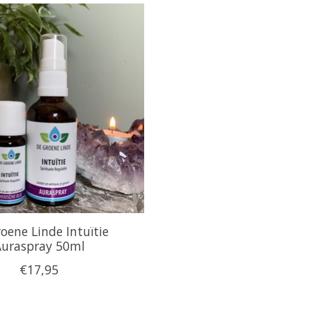
oene Linde Intuïtie
uraspray 50ml
€17,95