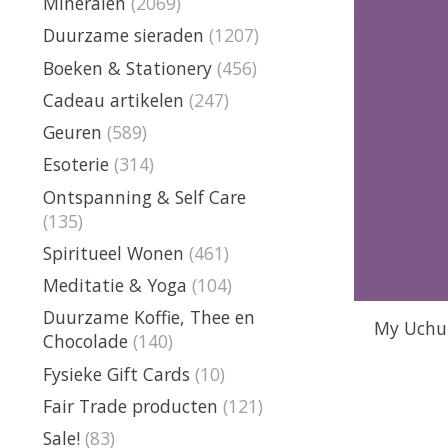
Mineralen
(2069)
Duurzame sieraden
(1207)
Boeken & Stationery
(456)
Cadeau artikelen
(247)
Geuren
(589)
Esoterie
(314)
Ontspanning & Self Care
(135)
Spiritueel Wonen
(461)
Meditatie & Yoga
(104)
Duurzame Koffie, Thee en
My Uchu
Chocolade
(140)
Fysieke Gift Cards
(10)
Fair Trade producten
(121)
Sale!
(83)