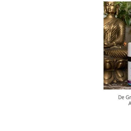
De Gr
A