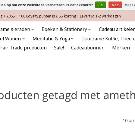
kies op om onze website te verbeteren. Is dat akkoord?
Ja
Nee
Meer 
 > €35,- | 100 Loyalty punten is € 5,- korting | Levertijd 1-2 werkdagen
ame sieraden
Boeken & Stationery
Cadeau artikele
eel Wonen
Meditatie & Yoga
Duurzame Koffie, Thee 
Fair Trade producten
Sale!
Cadeaubonnen
Merken
oducten getagd met ameth
10 pr