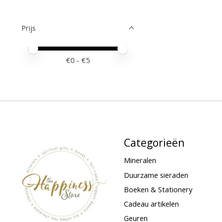
Prijs
Minimale prijswaarde
Price maximum value
€
0
- €
5
Categorieën
Mineralen
Duurzame sieraden
Boeken & Stationery
Cadeau artikelen
Geuren