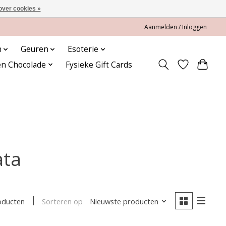
over cookies »
Aanmelden / Inloggen
n
Geuren
Esoterie
en Chocolade
Fysieke Gift Cards
ata
Sorteren op
Nieuwste producten
oducten