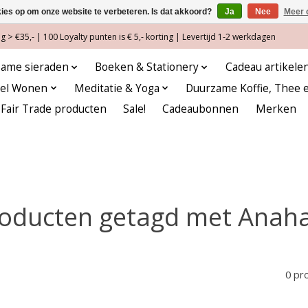
kies op om onze website te verbeteren. Is dat akkoord?
Ja
Nee
Meer 
 > €35,- | 100 Loyalty punten is € 5,- korting | Levertijd 1-2 werkdagen
ame sieraden
Boeken & Stationery
Cadeau artikele
eel Wonen
Meditatie & Yoga
Duurzame Koffie, Thee 
Fair Trade producten
Sale!
Cadeaubonnen
Merken
oducten getagd met Anah
0 pr