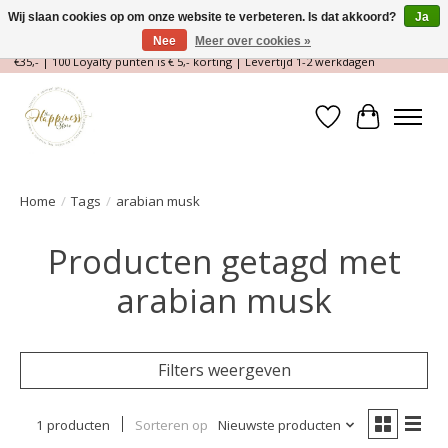
Wij slaan cookies op om onze website te verbeteren. Is dat akkoord?
Ja
Nee
Meer over cookies »
Magische Conceptstore, Edelstenen & Spirituele winkel | Gratis verzending >
€35,- | 100 Loyalty punten is € 5,- korting | Levertijd 1-2 werkdagen
Verlanglijst
Winkelwa
Home
/
Tags
/
arabian musk
Producten getagd met
arabian musk
Filters weergeven
1 producten
Sorteren op
Nieuwste producten