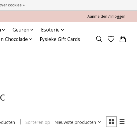
over cookies »
Aanmelden / Inloggen
n
Geuren
Esoterie
en Chocolade
Fysieke Gift Cards
c
Sorteren op
Nieuwste producten
oducten