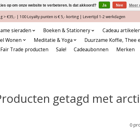
kies op om onze website te verbeteren. Is dat akkoord?
Ja
Nee
Meer 
 > €35,- | 100 Loyalty punten is € 5,- korting | Levertijd 1-2 werkdagen
ame sieraden
Boeken & Stationery
Cadeau artikele
eel Wonen
Meditatie & Yoga
Duurzame Koffie, Thee 
Fair Trade producten
Sale!
Cadeaubonnen
Merken
Producten getagd met arcti
0 pr