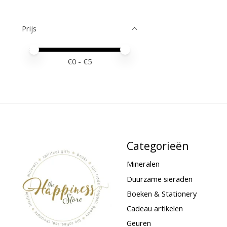
Prijs
Minimale prijswaarde
Price maximum value
€
0
- €
5
Categorieën
Mineralen
Duurzame sieraden
Boeken & Stationery
Cadeau artikelen
Geuren