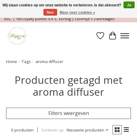
Wij slaan cookies op om onze website te verbeteren. Is dat akkoord?
Ja
Nee
Meer over cookies »
Magische Conceptstore, Edelstenen & Spirituele winkel | Gratis verzending >
€35,- | 100 Loyalty punten is € 5,- korting | Levertijd 1-2 werkdagen
Verlanglijst
Winkelwa
Home
/
Tags
/
aroma diffuser
Producten getagd met
aroma diffuser
Filters weergeven
0 producten
Sorteren op
Nieuwste producten