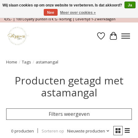
Wij slaan cookies op om onze website te verbeteren. Is dat akkoord?
Ja
Nee
Meer over cookies »
Magische Conceptstore, Edelstenen & Spirituele winkel | Gratis verzending >
€35,- | 100 Loyalty punten is € 5,- korting | Levertijd 1-2 werkdagen
Verlanglijst
Winkelwa
Home
/
Tags
/
astamangal
Producten getagd met
astamangal
Filters weergeven
0 producten
Sorteren op
Nieuwste producten