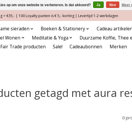
kies op om onze website te verbeteren. Is dat akkoord?
Ja
Nee
Meer 
 > €35,- | 100 Loyalty punten is € 5,- korting | Levertijd 1-2 werkdagen
ame sieraden
Boeken & Stationery
Cadeau artikele
eel Wonen
Meditatie & Yoga
Duurzame Koffie, Thee 
Fair Trade producten
Sale!
Cadeaubonnen
Merken
ducten getagd met aura re
0 pr