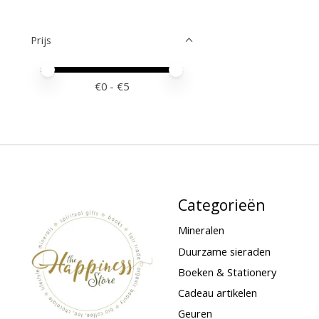
Prijs
Minimale prijswaarde
Price maximum value
€
0
- €
5
Categorieën
Mineralen
Duurzame sieraden
Boeken & Stationery
Cadeau artikelen
Geuren