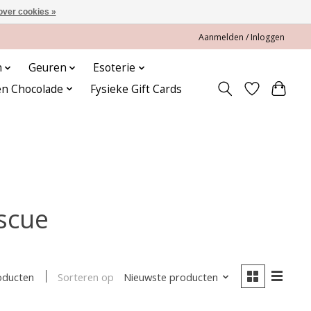
over cookies »
Aanmelden / Inloggen
n
Geuren
Esoterie
en Chocolade
Fysieke Gift Cards
scue
Sorteren op
Nieuwste producten
oducten