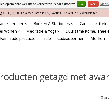
kies op om onze website te verbeteren. Is dat akkoord?
Ja
Nee
Meer 
 > €35,- | 100 Loyalty punten is € 5,- korting | Levertijd 1-2 werkdagen
ame sieraden
Boeken & Stationery
Cadeau artikele
eel Wonen
Meditatie & Yoga
Duurzame Koffie, Thee 
Fair Trade producten
Sale!
Cadeaubonnen
Merken
roducten getagd met awa
0 pr