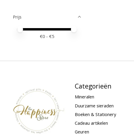
Prijs
Minimale prijswaarde
Price maximum value
€
0
- €
5
Categorieën
Mineralen
Duurzame sieraden
Boeken & Stationery
Cadeau artikelen
Geuren