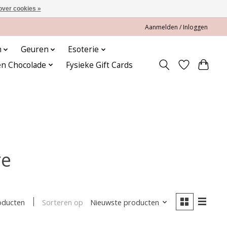
over cookies »
Aanmelden / Inloggen
n
Geuren
Esoterie
en Chocolade
Fysieke Gift Cards
re
Sorteren op
Nieuwste producten
oducten