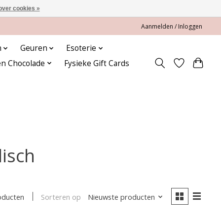
over cookies »
Aanmelden / Inloggen
n
Geuren
Esoterie
en Chocolade
Fysieke Gift Cards
isch
Sorteren op
Nieuwste producten
oducten