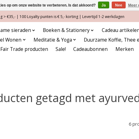
kies op om onze website te verbeteren. Is dat akkoord?
Ja
Nee
Meer 
 > €35,- | 100 Loyalty punten is € 5,- korting | Levertijd 1-2 werkdagen
ame sieraden
Boeken & Stationery
Cadeau artikele
eel Wonen
Meditatie & Yoga
Duurzame Koffie, Thee 
Fair Trade producten
Sale!
Cadeaubonnen
Merken
ducten getagd met ayurved
6 pr