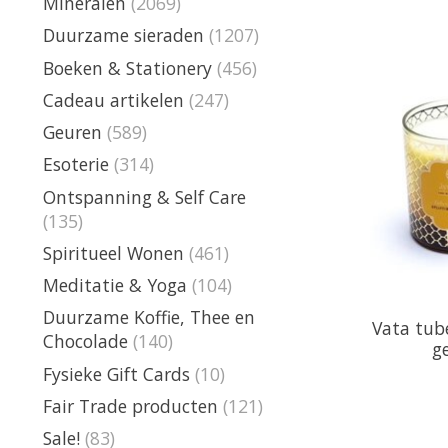
Mineralen
(2069)
Duurzame sieraden
(1207)
Boeken & Stationery
(456)
Cadeau artikelen
(247)
Geuren
(589)
Esoterie
(314)
Ontspanning & Self Care
(135)
Spiritueel Wonen
(461)
Meditatie & Yoga
(104)
Duurzame Koffie, Thee en
Vata tub
Chocolade
(140)
g
Fysieke Gift Cards
(10)
Fair Trade producten
(121)
Sale!
(83)