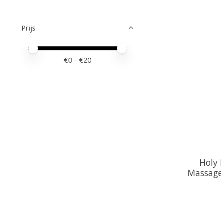
Prijs
Minimale prijswaarde
Price maximum value
€
0
- €
20
Holy
Massage 