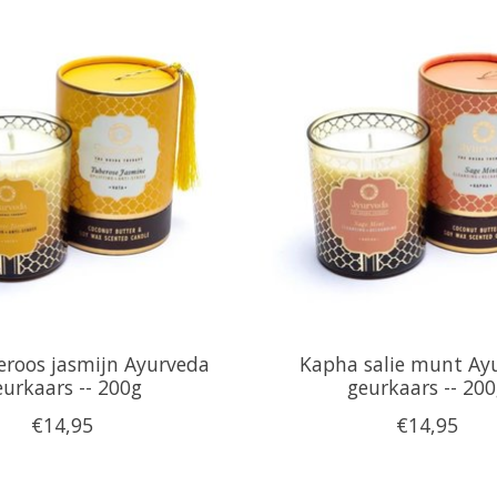
eroos jasmijn Ayurveda
Kapha salie munt Ay
eurkaars -- 200g
geurkaars -- 20
€14,95
€14,95