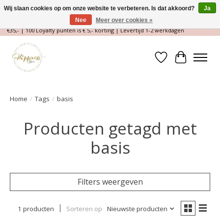
Wij slaan cookies op om onze website te verbeteren. Is dat akkoord?
Ja
Nee
Meer over cookies »
Magische Conceptstore, Edelstenen & Spirituele winkel | Gratis verzending >
€35,- | 100 Loyalty punten is € 5,- korting | Levertijd 1-2 werkdagen
Verlanglijst
Winkelwa
Home
/
Tags
/
basis
Producten getagd met
basis
Filters weergeven
1 producten
Sorteren op
Nieuwste producten