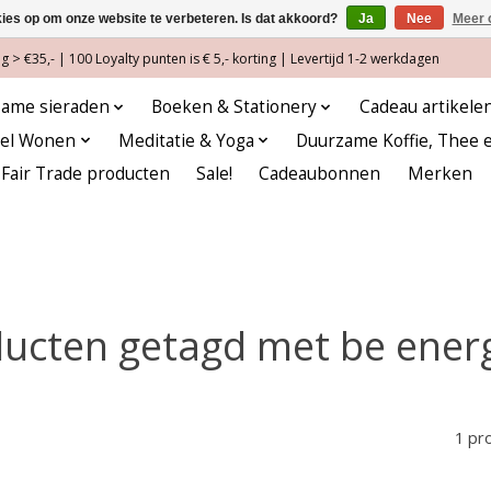
kies op om onze website te verbeteren. Is dat akkoord?
Ja
Nee
Meer 
 > €35,- | 100 Loyalty punten is € 5,- korting | Levertijd 1-2 werkdagen
ame sieraden
Boeken & Stationery
Cadeau artikele
eel Wonen
Meditatie & Yoga
Duurzame Koffie, Thee 
Fair Trade producten
Sale!
Cadeaubonnen
Merken
ucten getagd met be ener
1 pr