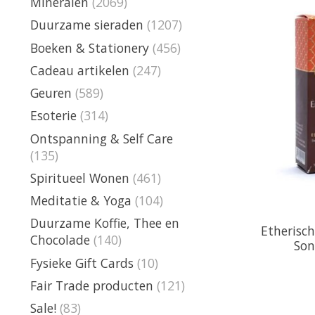
Mineralen
(2069)
Duurzame sieraden
(1207)
Boeken & Stationery
(456)
Cadeau artikelen
(247)
Geuren
(589)
Esoterie
(314)
Ontspanning & Self Care
(135)
Spiritueel Wonen
(461)
Meditatie & Yoga
(104)
Duurzame Koffie, Thee en
Etherisch
Chocolade
(140)
Son
Fysieke Gift Cards
(10)
Fair Trade producten
(121)
Sale!
(83)