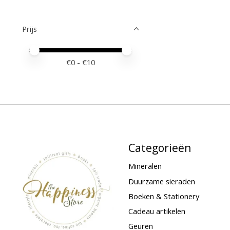
Prijs
Minimale prijswaarde
Price maximum value
€
0
- €
10
Categorieën
Mineralen
Duurzame sieraden
Boeken & Stationery
Cadeau artikelen
Geuren