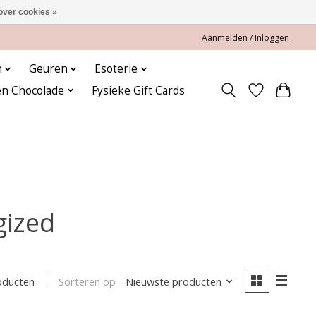
over cookies »
Aanmelden / Inloggen
n
Geuren
Esoterie
en Chocolade
Fysieke Gift Cards
gized
Sorteren op
Nieuwste producten
oducten