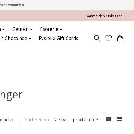
over cookies »
Aanmelden / Inloggen
n
Geuren
Esoterie
en Chocolade
Fysieke Gift Cards
anger
Sorteren op
Nieuwste producten
oducten