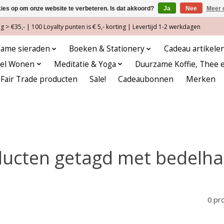
kies op om onze website te verbeteren. Is dat akkoord?
Ja
Nee
Meer 
 > €35,- | 100 Loyalty punten is € 5,- korting | Levertijd 1-2 werkdagen
ame sieraden
Boeken & Stationery
Cadeau artikele
eel Wonen
Meditatie & Yoga
Duurzame Koffie, Thee 
Fair Trade producten
Sale!
Cadeaubonnen
Merken
ucten getagd met bedelh
0 pr