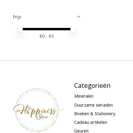
Prijs
Minimale prijswaarde
Price maximum value
€
0
- €
5
Categorieën
Mineralen
Duurzame sieraden
Boeken & Stationery
Cadeau artikelen
Geuren