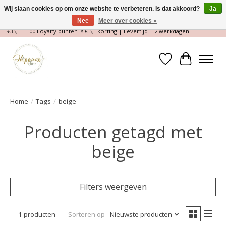
Wij slaan cookies op om onze website te verbeteren. Is dat akkoord?
Ja
Nee
Meer over cookies »
Magische Conceptstore, Edelstenen & Spirituele winkel | Gratis verzending >
€35,- | 100 Loyalty punten is € 5,- korting | Levertijd 1-2 werkdagen
Verlanglijst
Winkelwa
Home
/
Tags
/
beige
Producten getagd met
beige
Filters weergeven
1 producten
Sorteren op
Nieuwste producten