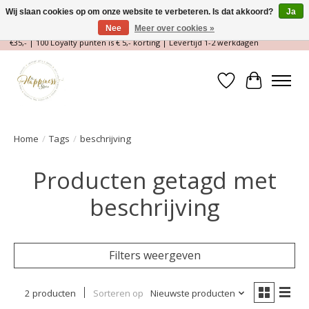
Wij slaan cookies op om onze website te verbeteren. Is dat akkoord?
Ja
Nee
Meer over cookies »
Magische Conceptstore, Edelstenen & Spirituele winkel | Gratis verzending >
€35,- | 100 Loyalty punten is € 5,- korting | Levertijd 1-2 werkdagen
Verlanglijst
Winkelwa
Home
/
Tags
/
beschrijving
Producten getagd met
beschrijving
Filters weergeven
2 producten
Sorteren op
Nieuwste producten