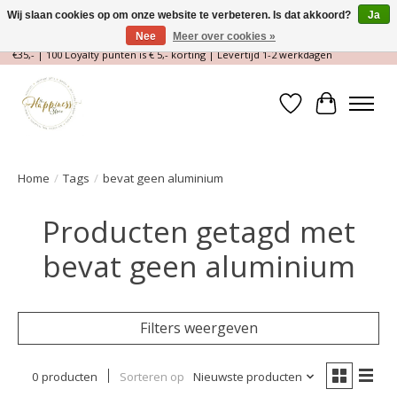
Wij slaan cookies op om onze website te verbeteren. Is dat akkoord?
Ja
Nee
Meer over cookies »
Magische Conceptstore, Edelstenen & Spirituele winkel | Gratis verzending >
€35,- | 100 Loyalty punten is € 5,- korting | Levertijd 1-2 werkdagen
Verlanglijst
Winkelwa
Home
/
Tags
/
bevat geen aluminium
Producten getagd met
bevat geen aluminium
Filters weergeven
0 producten
Sorteren op
Nieuwste producten