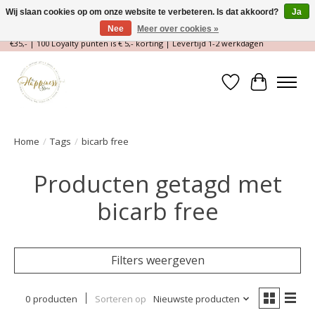
Wij slaan cookies op om onze website te verbeteren. Is dat akkoord?
Ja
Nee
Meer over cookies »
Magische Conceptstore, Edelstenen & Spirituele winkel | Gratis verzending >
€35,- | 100 Loyalty punten is € 5,- korting | Levertijd 1-2 werkdagen
Verlanglijst
Winkelwa
Home
/
Tags
/
bicarb free
Producten getagd met
bicarb free
Filters weergeven
0 producten
Sorteren op
Nieuwste producten