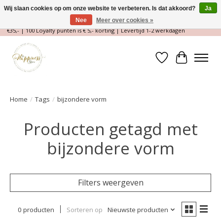
Wij slaan cookies op om onze website te verbeteren. Is dat akkoord?
Ja
Nee
Meer over cookies »
Magische Conceptstore, Edelstenen & Spirituele winkel | Gratis verzending >
€35,- | 100 Loyalty punten is € 5,- korting | Levertijd 1-2 werkdagen
Verlanglijst
Winkelwa
Home
/
Tags
/
bijzondere vorm
Producten getagd met
bijzondere vorm
Filters weergeven
0 producten
Sorteren op
Nieuwste producten