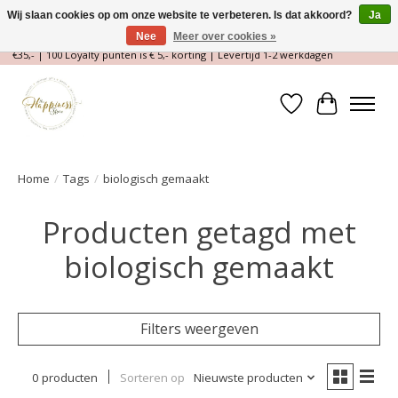
Wij slaan cookies op om onze website te verbeteren. Is dat akkoord?
Ja
Nee
Meer over cookies »
Magische Conceptstore, Edelstenen & Spirituele winkel | Gratis verzending >
€35,- | 100 Loyalty punten is € 5,- korting | Levertijd 1-2 werkdagen
Verlanglijst
Winkelwa
Home
/
Tags
/
biologisch gemaakt
Producten getagd met
biologisch gemaakt
Filters weergeven
0 producten
Sorteren op
Nieuwste producten