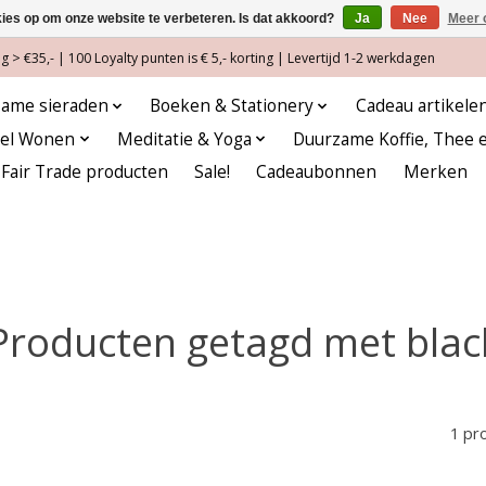
kies op om onze website te verbeteren. Is dat akkoord?
Ja
Nee
Meer 
 > €35,- | 100 Loyalty punten is € 5,- korting | Levertijd 1-2 werkdagen
ame sieraden
Boeken & Stationery
Cadeau artikele
eel Wonen
Meditatie & Yoga
Duurzame Koffie, Thee 
Fair Trade producten
Sale!
Cadeaubonnen
Merken
Producten getagd met blac
1 pr