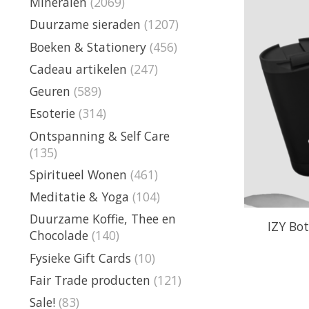
Mineralen
(2069)
Duurzame sieraden
(1207)
Boeken & Stationery
(456)
Cadeau artikelen
(247)
Geuren
(589)
Esoterie
(314)
Ontspanning & Self Care
(135)
Spiritueel Wonen
(461)
Meditatie & Yoga
(104)
Duurzame Koffie, Thee en
IZY Bot
Chocolade
(140)
Fysieke Gift Cards
(10)
Fair Trade producten
(121)
Sale!
(83)