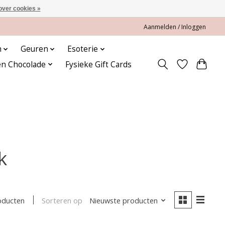
over cookies »
Aanmelden / Inloggen
n
Geuren
Esoterie
en Chocolade
Fysieke Gift Cards
k
Sorteren op
Nieuwste producten
oducten