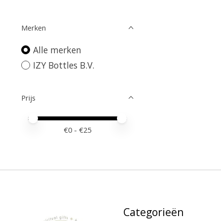
Merken
Alle merken
IZY Bottles B.V.
Prijs
Minimale prijswaarde
Price maximum value
€
0
- €
25
Categorieën