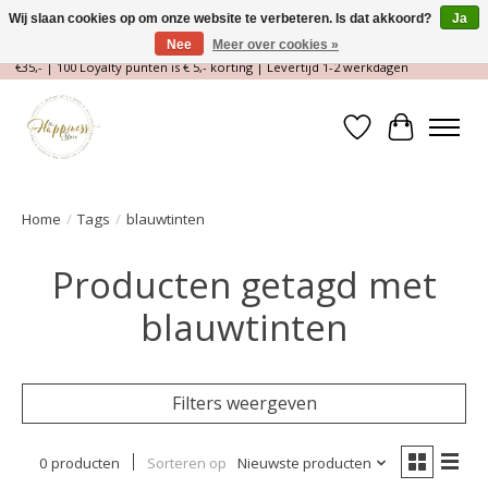
Wij slaan cookies op om onze website te verbeteren. Is dat akkoord?
Ja
Nee
Meer over cookies »
Magische Conceptstore, Edelstenen & Spirituele winkel | Gratis verzending >
€35,- | 100 Loyalty punten is € 5,- korting | Levertijd 1-2 werkdagen
Verlanglijst
Winkelwa
Home
/
Tags
/
blauwtinten
Producten getagd met
blauwtinten
Filters weergeven
0 producten
Sorteren op
Nieuwste producten