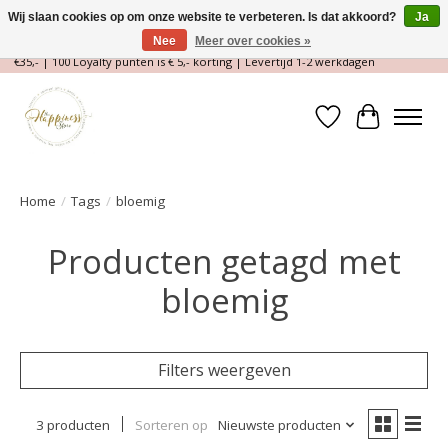
Wij slaan cookies op om onze website te verbeteren. Is dat akkoord?
Ja
Nee
Meer over cookies »
Magische Conceptstore, Edelstenen & Spirituele winkel | Gratis verzending >
€35,- | 100 Loyalty punten is € 5,- korting | Levertijd 1-2 werkdagen
Verlanglijst
Winkelwa
Home
/
Tags
/
bloemig
Producten getagd met
bloemig
Filters weergeven
3 producten
Sorteren op
Nieuwste producten