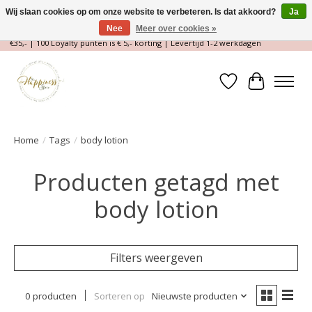
Wij slaan cookies op om onze website te verbeteren. Is dat akkoord?
Ja
Nee
Meer over cookies »
Magische Conceptstore, Edelstenen & Spirituele winkel | Gratis verzending >
€35,- | 100 Loyalty punten is € 5,- korting | Levertijd 1-2 werkdagen
Verlanglijst
Winkelwa
Home
/
Tags
/
body lotion
Producten getagd met
body lotion
Filters weergeven
0 producten
Sorteren op
Nieuwste producten