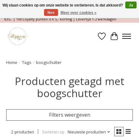
Wij slaan cookies op om onze website te verbeteren. Is dat akkoord?
Ja
Nee
Meer over cookies »
Magische Conceptstore, Edelstenen & Spirituele winkel | Gratis verzending >
€35,- | 100 Loyalty punten is € 5,- korting | Levertijd 1-2 werkdagen
Verlanglijst
Winkelwa
Home
/
Tags
/
boogschutter
Producten getagd met
boogschutter
Filters weergeven
2 producten
Sorteren op
Nieuwste producten