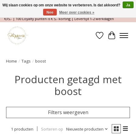
Wij slaan cookies op om onze website te verbeteren. Is dat akkoord?
Ja
Nee
Meer over cookies »
Magische Conceptstore, Edelstenen & Spirituele winkel | Gratis verzending >
€35,- | 100 Loyalty punten is € 5,- korting | Levertijd 1-2 werkdagen
Verlanglijst
Winkelwa
Home
/
Tags
/
boost
Producten getagd met
boost
Filters weergeven
1 producten
Sorteren op
Nieuwste producten