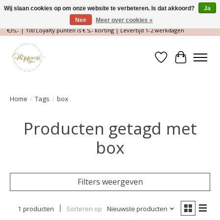
Wij slaan cookies op om onze website te verbeteren. Is dat akkoord?
Ja
Nee
Meer over cookies »
Magische Conceptstore, Edelstenen & Spirituele winkel | Gratis verzending >
€35,- | 100 Loyalty punten is € 5,- korting | Levertijd 1-2 werkdagen
Verlanglijst
Winkelwa
Home
/
Tags
/
box
Producten getagd met
box
Filters weergeven
1 producten
Sorteren op
Nieuwste producten