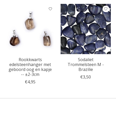
Rookkwarts
Sodaliet
edelsteenhanger met
Trommelsteen M -
geboord oog en kapje
Brazilie
-- ±2-3cm
€3,50
€4,95