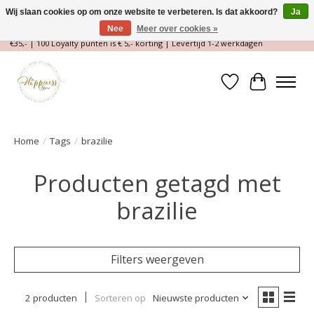
Wij slaan cookies op om onze website te verbeteren. Is dat akkoord?
Ja
Nee
Meer over cookies »
Magische Conceptstore, Edelstenen & Spirituele winkel | Gratis verzending >
€35,- | 100 Loyalty punten is € 5,- korting | Levertijd 1-2 werkdagen
Verlanglijst
Winkelwa
Home
/
Tags
/
brazilie
Producten getagd met
brazilie
Filters weergeven
2 producten
Sorteren op
Nieuwste producten