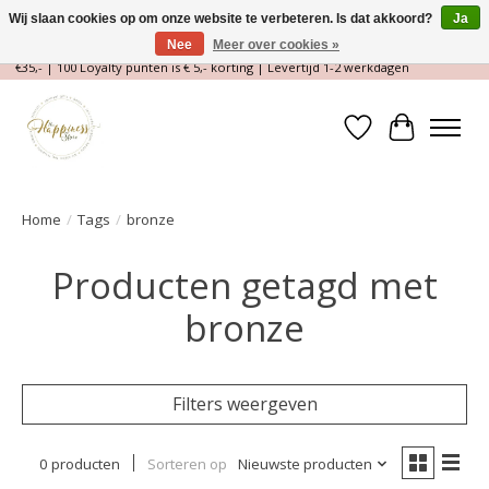
Wij slaan cookies op om onze website te verbeteren. Is dat akkoord?
Ja
Nee
Meer over cookies »
Magische Conceptstore, Edelstenen & Spirituele winkel | Gratis verzending >
€35,- | 100 Loyalty punten is € 5,- korting | Levertijd 1-2 werkdagen
Verlanglijst
Winkelwa
Home
/
Tags
/
bronze
Producten getagd met
bronze
Filters weergeven
0 producten
Sorteren op
Nieuwste producten