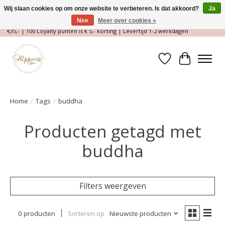
Wij slaan cookies op om onze website te verbeteren. Is dat akkoord?
Ja
Nee
Meer over cookies »
Magische Conceptstore, Edelstenen & Spirituele winkel | Gratis verzending >
€35,- | 100 Loyalty punten is € 5,- korting | Levertijd 1-2 werkdagen
Verlanglijst
Winkelwa
Home
/
Tags
/
buddha
Producten getagd met
buddha
Filters weergeven
0 producten
Sorteren op
Nieuwste producten