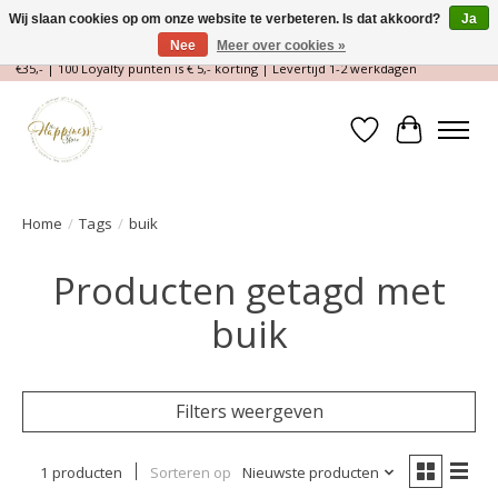
Wij slaan cookies op om onze website te verbeteren. Is dat akkoord?
Ja
Nee
Meer over cookies »
Magische Conceptstore, Edelstenen & Spirituele winkel | Gratis verzending >
€35,- | 100 Loyalty punten is € 5,- korting | Levertijd 1-2 werkdagen
Verlanglijst
Winkelwa
Home
/
Tags
/
buik
Producten getagd met
buik
Filters weergeven
1 producten
Sorteren op
Nieuwste producten