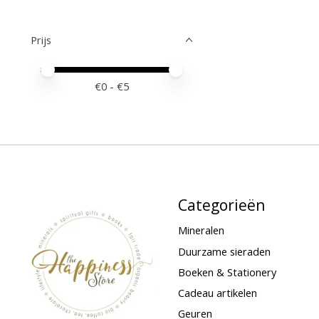
Prijs
Minimale prijswaarde
Price maximum value
€
0
- €
5
Categorieën
Mineralen
Duurzame sieraden
Boeken & Stationery
Cadeau artikelen
Geuren