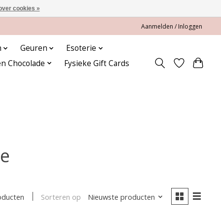
over cookies »
Aanmelden / Inloggen
n
Geuren
Esoterie
en Chocolade
Fysieke Gift Cards
je
Sorteren op
Nieuwste producten
oducten