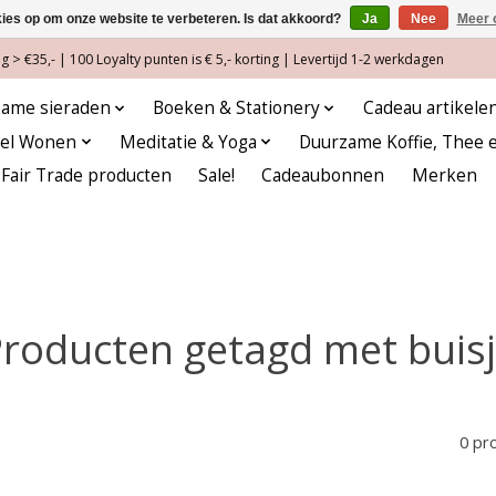
kies op om onze website te verbeteren. Is dat akkoord?
Ja
Nee
Meer 
 > €35,- | 100 Loyalty punten is € 5,- korting | Levertijd 1-2 werkdagen
ame sieraden
Boeken & Stationery
Cadeau artikele
eel Wonen
Meditatie & Yoga
Duurzame Koffie, Thee 
Fair Trade producten
Sale!
Cadeaubonnen
Merken
roducten getagd met buis
0 pr