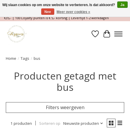
Wij slaan cookies op om onze website te verbeteren. Is dat akkoord?
Ja
Nee
Meer over cookies »
Magische Conceptstore, Edelstenen & Spirituele winkel | Gratis verzending >
€35,- | 100 Loyalty punten is € 5,- korting | Levertijd 1-2 werkdagen
Verlanglijst
Winkelwa
Home
/
Tags
/
bus
Producten getagd met
bus
Filters weergeven
1 producten
Sorteren op
Nieuwste producten