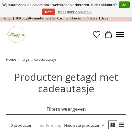
Wij slaan cookies op om onze website te verbeteren. Is dat akkoord?
Ja
Nee
Meer over cookies »
Magische Conceptstore, Edelstenen & Spirituele winkel | Gratis verzending >
€35,- | 100 Loyalty punten is € 5,- korting | Levertijd 1-2 werkdagen
Verlanglijst
Winkelwa
Home
/
Tags
/
cadeautasje
Producten getagd met
cadeautasje
Filters weergeven
0 producten
Sorteren op
Nieuwste producten