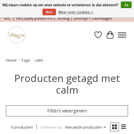
Wij slaan cookies op om onze website te verbeteren. Is dat akkoord?
Ja
Nee
Meer over cookies »
Magische Conceptstore, Edelstenen & Spirituele winkel | Gratis verzending >
€35,- | 100 Loyalty punten is € 5,- korting | Levertijd 1-2 werkdagen
Verlanglijst
Winkelwa
Home
/
Tags
/
calm
Producten getagd met
calm
Filters weergeven
0 producten
Sorteren op
Nieuwste producten