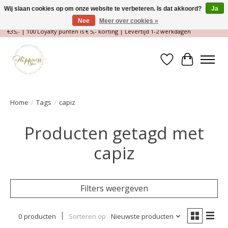
Wij slaan cookies op om onze website te verbeteren. Is dat akkoord?
Ja
Nee
Meer over cookies »
Magische Conceptstore, Edelstenen & Spirituele winkel | Gratis verzending >
€35,- | 100 Loyalty punten is € 5,- korting | Levertijd 1-2 werkdagen
Verlanglijst
Winkelwa
Home
/
Tags
/
capiz
Producten getagd met
capiz
Filters weergeven
0 producten
Sorteren op
Nieuwste producten