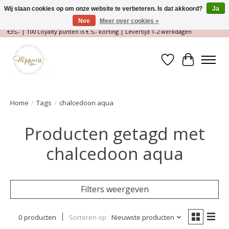
Wij slaan cookies op om onze website te verbeteren. Is dat akkoord?
Ja
Nee
Meer over cookies »
Magische Conceptstore, Edelstenen & Spirituele winkel | Gratis verzending >
€35,- | 100 Loyalty punten is € 5,- korting | Levertijd 1-2 werkdagen
Verlanglijst
Winkelwa
Home
/
Tags
/
chalcedoon aqua
Producten getagd met
chalcedoon aqua
Filters weergeven
0 producten
Sorteren op
Nieuwste producten